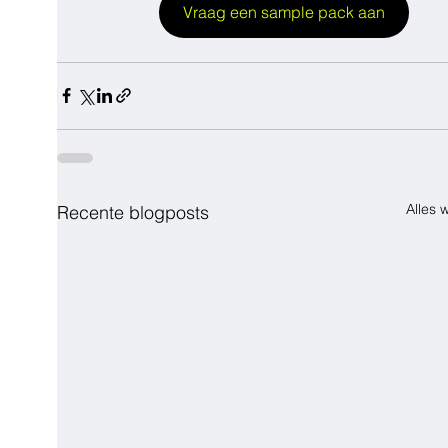
Vraag een sample pack aan
Alles
Recente blogposts