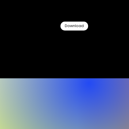
moya product catalogus.
5.9MB
Download