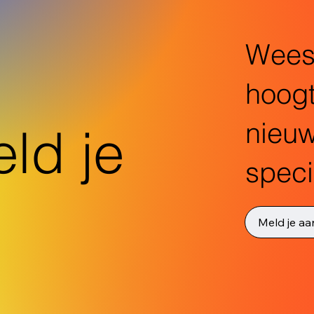
Wees 
hoogt
nieuw
ld je
speci
Meld je aa