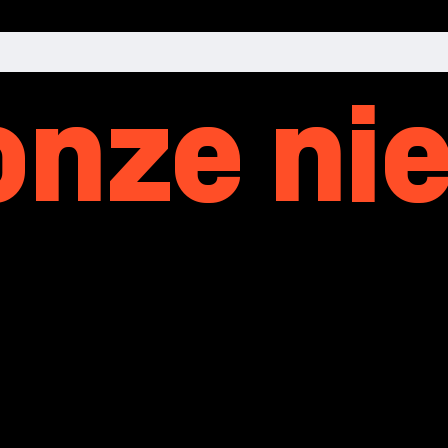
 onze n
ownload