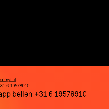
emoya.nl
31 6 19578910
pp bellen +31 6 19578910