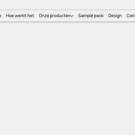
e
Hoe werkt het
Onze producten
Sample pack
Design
Con