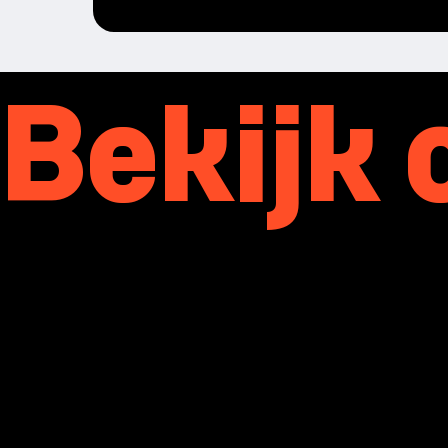
Bekijk
Files to D
moya catalogus
Download hier de laatste